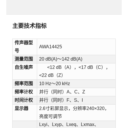
主要技术指标
传声器型
AWA14425
号
测量范围
20 dB(A)～142 dB(A)
自生噪声
<12 dB（A），<17 dB（C），
<22 dB（Z）
频率范围
10 Hz～20 kHz
频率计权
并行（同时）A、C、Z
时间计权
并行（同时）F、S、I
显示器
2.6寸彩屏显示，分辨率240×320，
亮度可调节
Lxyi、Lxyp、Lxeq、Lxmax、