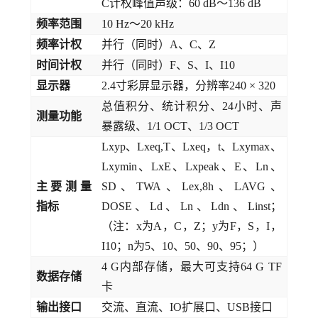
C计权峰值声级：60 dB～136 dB
频率范围
10 Hz～20 kHz
频率计权
并行（同时）A、C、Z
时间计权
并行（同时）F、S、I、I10
显示器
2.4寸彩屏显示器，分辨率240 × 320
总值积分、统计积分、24小时、声
测量功能
暴露级、1/1 OCT、1/3 OCT
Lxyp、Lxeq,T、Lxeq，t、Lxymax、
Lxymin、LxE、Lxpeak、E、Ln、
主要测量
SD、TWA、Lex,8h、LAVG、
指标
DOSE、Ld、Ln、Ldn、Linst；
（注：x为A，C，Z；y为F，S，I，
I10；n为5、10、50、90、95；）
4 G内部存储，最大可支持64 G TF
数据存储
卡
输出接口
交流、直流、IO扩展口、USB接口