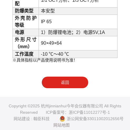
1/1 OCT分析、1/3 OCT分析
配
防爆类型
本安型
外壳防护
IP 65
等级
电源
1）防爆锂电池；2）电源5V,1A
外形尺寸
90×49×64
（mm）
工作温度
-10 ℃～40 ℃
※具体指标以产品使用说明书为准！
返回
Copyright ©2025 杭州jinnianhui今年会仪器有限公司 All Rights
Reserved
ICP备案号：浙ICP备11012277号-1
网站建设
:
翰臣科技
浙公网安备33011002012656号
网站地图