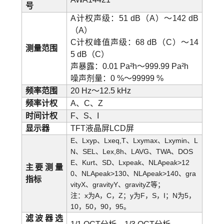
号
A计权声级：51 dB（A）～142 dB
（A）
C计权峰值声级：68 dB（C）～14
测量范围
5 dB（C）
声暴露：0.01 Pa²h～999.99 Pa²h
噪声剂量：0 %～99999 %
频率范围
20 Hz～12.5 kHz
频率计权
A、C、Z
时间计权
F、S、I
显示器
T
FT液晶屏LCD屏
E、Lxyp、Lxeq,T、Lxymax、Lxymin、L
N、SEL、Lex,8h、LAVG、TWA、DOS
E、Kurt、SD、Lxpeak、NLApeak>12
主要测量
0、NLApeak>130、NLApeak>140、gra
指标
vityX、gravityY、gravityZ等；
注：x为A，C，Z；y为F，S，I；N为5，
10，50，90，95。
滤波器选