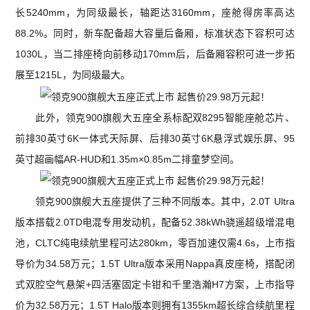
长5240mm，为同级最长，轴距达3160mm，座舱得房率高达
88.2%。同时，新车配备超大容量后备厢，标准状态下容积可达
1030L，当二排座椅向前移动170mm后，后备厢容积可进一步拓
展至1215L，为同级最大。
此外，领克900旗舰大五座全系标配双8295智能座舱芯片、
前排30英寸6K一体式天际屏、后排30英寸6K悬浮式娱乐屏、95
英寸超画幅AR-HUD和1.35m×0.85m二排童梦空间。
领克900旗舰大五座提供了三种不同版本。其中，2.0T Ultra
版本搭载2.0TD电混专用发动机，配备52.38kWh骁遥超级增混电
池，CLTC纯电续航里程可达280km，零百加速仅需4.6s，上市指
导价为34.58万元；1.5T Ultra版本采用Nappa真皮座椅，搭配闭
式双腔空气悬架+四活塞固定卡钳和千里浩瀚H7方案，上市指导
价为32.58万元；1.5T Halo版本则拥有1355km超长综合续航里程