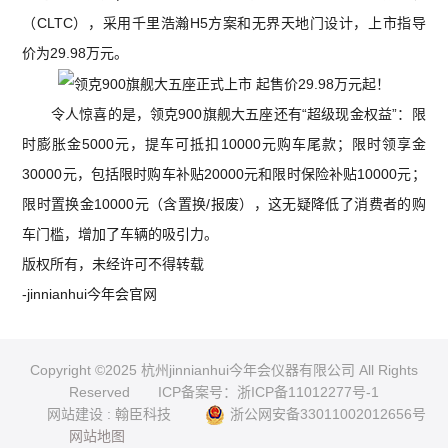
（CLTC），采用千里浩瀚H5方案和无界天地门设计，上市指导
价为29.98万元。
令人惊喜的是，领克900旗舰大五座还有“超级现金权益”：限
时膨胀金5000元，提车可抵扣10000元购车尾款；限时领享金
30000元，包括限时购车补贴20000元和限时保险补贴10000元；
限时置换金10000元（含置换/报废），这无疑降低了消费者的购
车门槛，增加了车辆的吸引力。
版权所有，未经许可不得转载
-jinnianhui今年会官网
Copyright ©2025 杭州jinnianhui今年会仪器有限公司 All Rights
Reserved
ICP备案号：浙ICP备11012277号-1
网站建设
:
翰臣科技
浙公网安备33011002012656号
网站地图