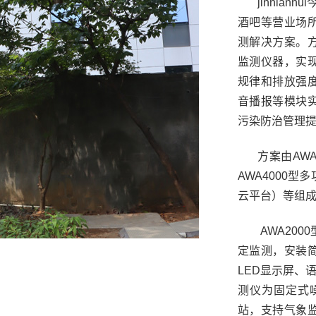
jinnia
酒吧等营业场
测解决方案。
监测仪器，实
规律和排放强
音播报等模块
污染防治管理
方案由AWA
AWA4000
云平台）等组
AWA20
定监测，安装
LED显示屏、语
测仪为固定式
站，支持气象监